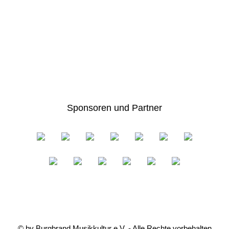
Sponsoren und Partner
AGBs
|
Impressum
|
Datenschutz
|
Kontakt
|
Presseanfragen
|
Bandbewerbungen
© by Burgbrand Musikkultur e.V. - Alle Rechte vorbehalten